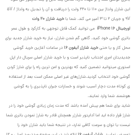
این شارژر ولتاژ بین 110 تا 220 ولت را دریافت و آن را تبدیل به ولتاژ 5V /
9V و جریان 2 تا 3 آمپر می کند. شما با
خرید
شارژر 20 وات
اورجینال iPhone 16
می توانید کمک قابل توجهی به کارکرد و طول عمر
باتری گوشی خود کنید. گاهی گم شدن شارژر، نیاز به خرید شارژر جدید برای
محل کار و یا حتی
خرید شارژر آیفون 16
در ساعات آغازین خرید گوشی
جدیدیتان امری اجتناب ناپذیر است و با خرید شارژر اصلی سریال دار اپل
استوری میتوانید تضمین کنید که بهترین و امن ترین راه را برای شارژ کردن
گوشی خود انتخاب کردید.شارژرهای غیر اصلی ممکن است بعد از استفاده
ی کوتاه مدت دچار آسیب شوند و خسارات جبران ناپذیری را به گوشی
هوشمند شما وارد نمایند.
شاید برای شما هم پیش آمده باشد که مدت زمان زیادی گوشی خود را در
شارژ قرار داده اید اما آداپتور شارژر همچنان قادر به شارژ نمودن باتری شما
نیست یا توان و سرعت کافی ندارد، در نتیجه شما باید شارژر خود را
تعویض نمایید.
شارژر آیفون 16
ارائه شد در این صفحه صددرصد اصلی و 12