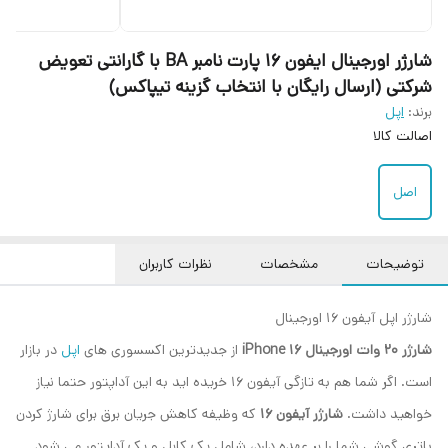
شارژر اورجینال ایفون 16 پارت نامبر BA با گارانتی تعویض
شرکتی (ارسال رایگان با انتخاب گزینه تیپاکس)
برند:
اپل
اصالت کالا
اصل
توضیحات
مشخصات
نظرات کاربران
شارژر اپل آیفون 16 اورجینال
شارژر 20 وات اورجینال iPhone 16
از جدیدترین اکسسوری های
اپل
در بازار
است. اگر شما هم به تازگی آیفون 16 خریده اید به این آداپتور حتما نیاز
خواهید داشت.
شارژر آیفون 16
که وظیفه کاهش جریان برق برای شارژ کردن
باتری گوشی شما را بر عهده دارد، شامل یک کابل و یک آداپتور می شود