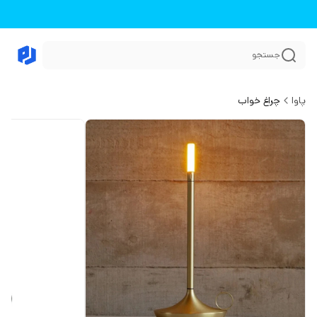
جستجو
پاوا
چراغ خواب