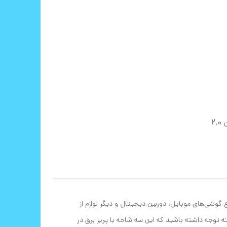
امکان شارژ کردن سریع‌تر موبایل (با شدت‌جریان 2.0
روجی در آن 3.0 آمپر شدت دارد و برای شارژ باتری انواع گوشی‌های موبایل، دوربین دیجیتال و دیگر لوازم از
ته توجه داشته باشید که این سه شاخه با پریز برق در