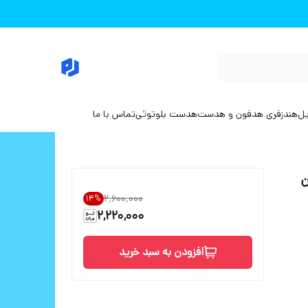
یل
هندزفری هدفون و هدست
هدست بلوتوثی
تماس با ما
یگان
۲٬۶۰۰٬۰۰۰
14
%
2,220,000
افزودن به سبد خرید