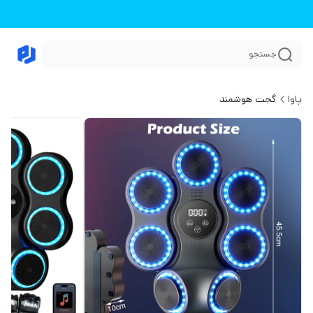
جستجو
پاوا
گجت هوشمند