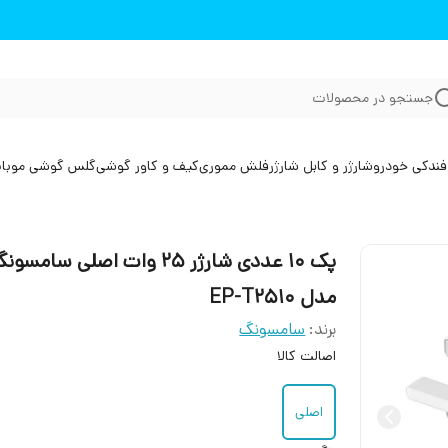
جستجو در محصولات
فندکی خودرو
شارژر و کابل شارژر
فلش مموری
کیف و کاور گوشی
گلس گوشی موبا
پک 10 عددی شارژر 25 وات اصلی سامسو
مدل EP-T2510
برند:
سامسونگ
اصالت کالا
اصلی