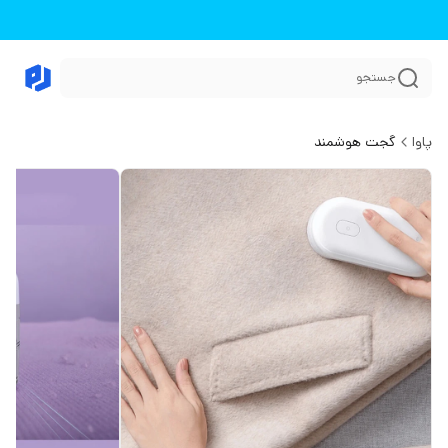
جستجو
پاوا
گجت هوشمند