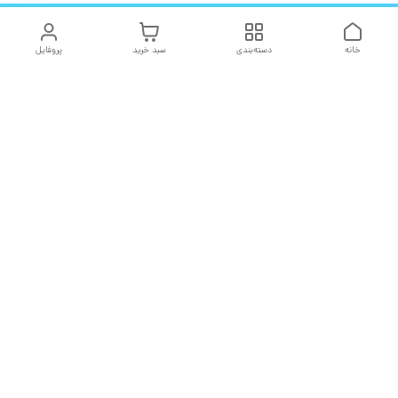
خانه
دسته‌بندی
سبد خرید
پروفایل
دسترسی سریع
تماس با ما
شکایات
درباره ما
قوانین و مقررات
سیاست حریم خصوصی
هفت روز هفته ، ۲۴ ساعت شبانه‌روز پاسخگوی شما هستیم
شماره تماس
02166757316