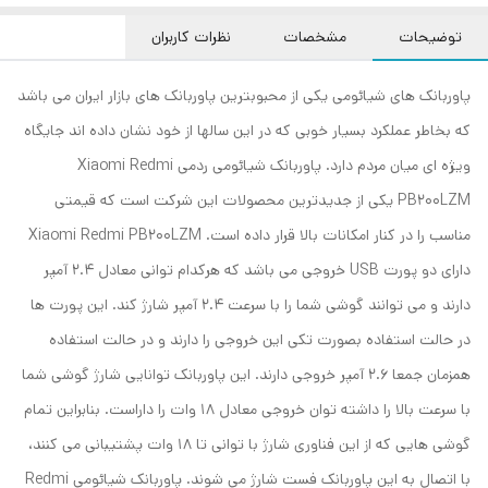
توضیحات
مشخصات
نظرات کاربران
پاوربانک های شیائومی یکی از محبوبترین پاوربانک های بازار ایران می باشد
که بخاطر عملکرد بسیار خوبی که در این سالها از خود نشان داده اند جایگاه
ویژه ای میان مردم دارد. پاوربانک شیائومی ردمی Xiaomi Redmi
PB200LZM یکی از جدیدترین محصولات این شرکت است که قیمتی
مناسب را در کنار امکانات بالا قرار داده است. Xiaomi Redmi PB200LZM
دارای دو پورت USB خروجی می باشد که هرکدام توانی معادل 2.4 آمپر
دارند و می توانند گوشی شما را با سرعت 2.4 آمپر شارژ کند. این پورت ها
در حالت استفاده بصورت تکی این خروجی را دارند و در حالت استفاده
همزمان جمعا 2.6 آمپر خروجی دارند. این پاوربانک توانایی شارژ گوشی شما
با سرعت بالا را داشته توان خروجی معادل 18 وات را داراست. بنابراین تمام
گوشی هایی که از این فناوری شارژ با توانی تا 18 وات پشتیبانی می کنند،
با اتصال به این پاوربانک فست شارژ می شوند. پاوربانک شیائومی Redmi