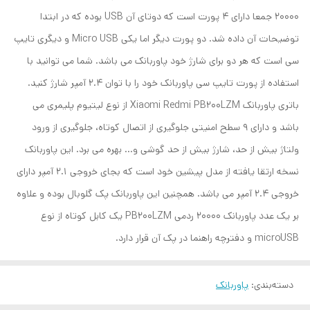
20000 جمعا دارای 4 پورت است که دوتای آن USB بوده که در ابتدا
توضیحات آن داده شد. دو پورت دیگر اما یکی Micro USB و دیگری تایپ
سی است که هر دو برای شارژ خود پاوربانک می باشد. شما می توانید با
استفاده از پورت تایپ سی پاوربانک خود را با توان 2.4 آمپر شارژ کنید.
باتری پاوربانک Xiaomi Redmi PB200LZM از نوع لیتیوم پلیمری می
باشد و دارای 9 سطح امنیتی جلوگیری از اتصال کوتاه، جلوگیری از ورود
ولتاژ بیش از حد، شارژ بیش از حد گوشی و... بهره می برد. این پاوربانک
نسخه ارتقا یافته از مدل پیشین خود است که بجای خروجی 2.1 آمپر دارای
خروجی 2.4 آمپر می باشد. همچنین این پاوربانک پک گلوبال بوده و علاوه
بر یک عدد پاوربانک 20000 ردمی PB200LZM یک کابل کوتاه از نوع
microUSB و دفترچه راهنما در پک آن قرار دارد.
دسته‌بندی
:
پاوربانک