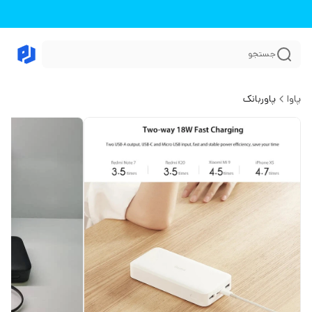
جستجو
پاوا
پاوربانک