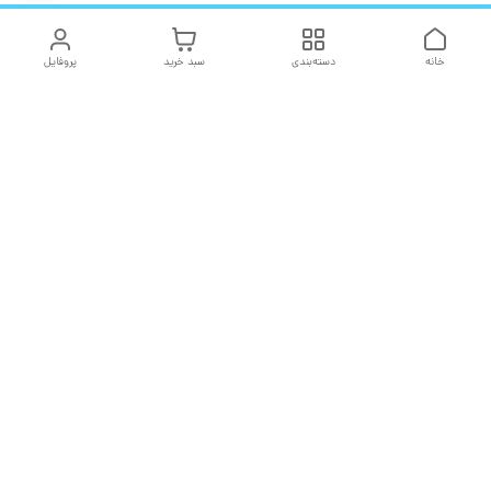
خانه
دسته‌بندی
سبد خرید
پروفایل
دسترسی سریع
تماس با ما
شکایات
درباره ما
قوانین و مقررات
سیاست حریم خصوصی
هفت روز هفته ، ۲۴ ساعت شبانه‌روز پاسخگوی شما هستیم
شماره تماس
02166757316