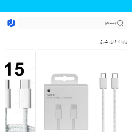
جستجو
پاوا
کابل شارژر