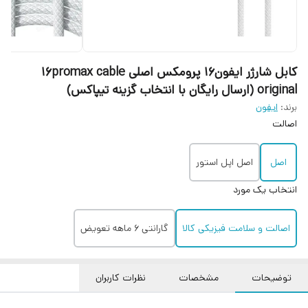
کابل شارژر ایفون16 پرومکس اصلی 16promax cable
original (ارسال رایگان با انتخاب گزینه تیپاکس)
برند:
ایفون
اصالت
اصل
اصل اپل استور
انتخاب یک مورد
اصالت و سلامت فیزیکی کالا
گارانتی 6 ماهه تعویض
توضیحات
مشخصات
نظرات کاربران