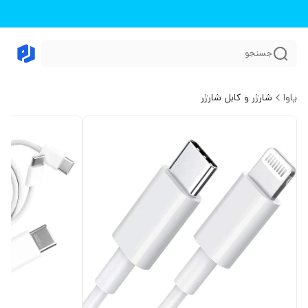
جستجو
پاوا
شارژر و کابل شارژر