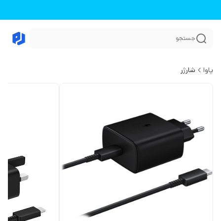
جستجو
پاوا
شارژر