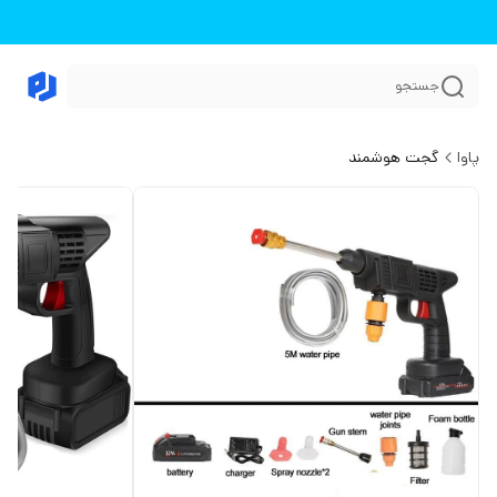
جستجو
پاوا
گجت هوشمند