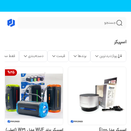
جستجو
اسپیکر
پربازدیدترین
برندها
قیمت
دسته‌بندی
فقط محصو
%
25
اسپیکر مدلE100
اسپیکر برند WUF مدل W31 ‏(اصلی)