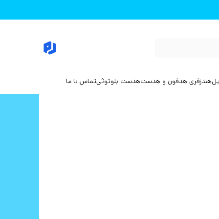
یل
هندزفری هدفون و هدست
هدست بلوتوثی
تماس با ما