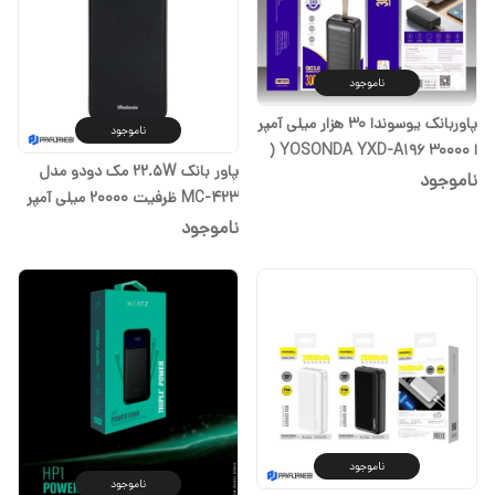
ناموجود
پاوربانک یوسوندا 30 هزار میلی آمپر
ناموجود
ا YOSONDA YXD-A196 30000 (
پاور بانک 22.5W مک دودو مدل
یک سال گارانتی)
ناموجود
MC-423 ظرفیت 20000 میلی آمپر
ساعت (ارسال رایگان با انتخاب
ناموجود
گزینه تیپاکس)
ناموجود
ناموجود