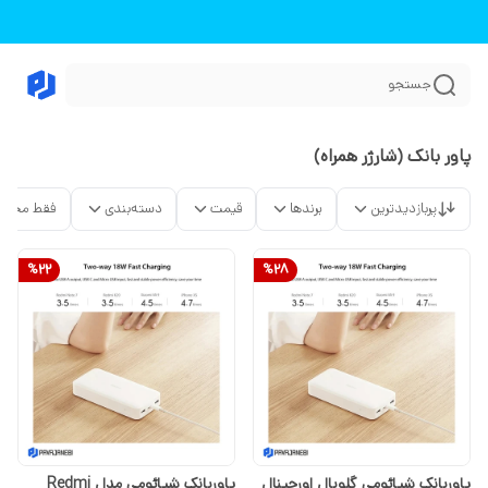
جستجو
پاور بانک (شارژر همراه)
پربازدیدترین
برندها
قیمت
دسته‌بندی
فقط محصو
%
22
%
28
پاوربانک شیائومی گلوبال اورجینال
پاوربانک شیائومی مدل Redmi