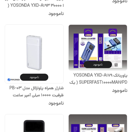
ناموجود
ا YOSONDA YXD-A193 30000 (
یک سال گارانتی)
ناموجود
ناموجود
پاوربانک YOSONDA YXD-A179
ناموجود
SUPERFAST10000MAH/PD ( یک
شارژر همراه پاوارئال مدل PB-03
سال گارانتی)
ناموجود
ظرفیت 10000 میلی آمپر ساعت
ناموجود