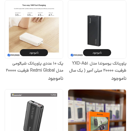
ناموجود
ناموجود
پاوربانک یوسوندا مدل YXD-A51
پک 10 عددی پاوربانک شیائومی
ظرفیت 20000 میلی آمپر ( یک سال
مدل Redmi Global ظرفیت 20000
گارانتی)
میلی آمپر ساعت
ناموجود
ناموجود