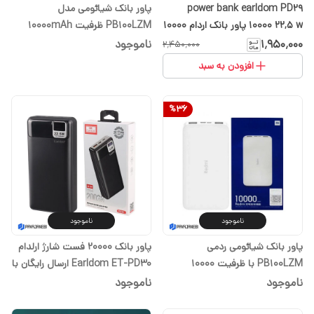
power bank earldom PD29
پاور بانک شیائومی مدل
10000 22,5 w پاور بانک اردام ۱۰۰۰۰
PB100LZM ظرفیت 10000mAh
میلی آمپر ۲۲.۵ وات‏( یک سال
۱٬۹۵۰٬۰۰۰
ناموجود
۲٬۴۵۰٬۰۰۰
گارانتی)
افزودن به سبد
%
36
ناموجود
ناموجود
پاور بانک شیائومی ردمی
پاور بانک 20000 فست شارژ ارلدام
PB100LZM با ظرفیت 10000
Earldom ET-PD30 ارسال رایگان با
میلی‌آمپر ساعت
انتخاب گزینه تیپاکس
ناموجود
ناموجود