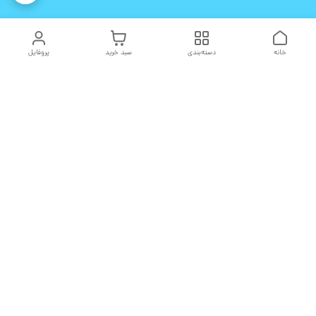
خانه
دسته‌بندی
سبد خرید
پروفایل
دسترسی سریع
تماس با ما
شکایات
درباره ما
قوانین و مقررات
سیاست حریم خصوصی
هفت روز هفته ، ۲۴ ساعت شبانه‌روز پاسخگوی شما هستیم