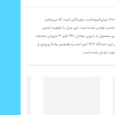
پاوربانک را می‌‌توان باتری یدک برای دستگاه‌های دیجیتالی به‌خصوص موبایل و تبلت دانست. شارژر همراه پاوارئال مدل PB-97 ظرفیت 20000 میلی‌آمپرساعت، پاوربانکی است که می‌توانید
ب و مناسب طراحی شده است. این مدل با ظرفیت اسمی
20000 میلی‌آمپرساعت تولید شده که پاسخگوی نیاز شما در سفر و مواقعی که به پریزاه پروو برق دسترسی ندارید، است. شرکت پاوارئال این محصول را با وزنی معادل 240 گرم، 3 خروجی مختلف
جهت شارژ کردن در اختیار شما قرار می‌دهد که این موضوع نشانگر کارایی بالای این محصول است. شدت جریان درگاه‌های خروجی و ورودی این دستگاه 13.6 آمپر است و همچنین ولتاژ ورودی و