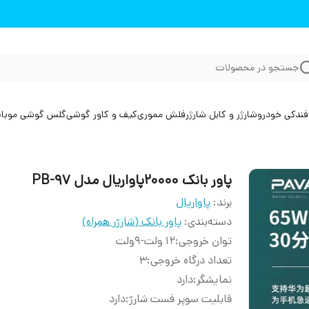
جستجو در محصولات
فندکی خودرو
شارژر و کابل شارژر
فلش مموری
کیف و کاور گوشی
گلس گوشی موبا
پاور بانک 20000پاواریال مدل PB-97
برند:
پاواریال
دسته‌بندی
:
پاور بانک (شارژر همراه)
توان خروجی
:
12 ولت-9ولت
تعداد درگاه خروجی
:
3
نمایشگر
:
دارد
قابلیت سوپر فست شارژ
:
دارد