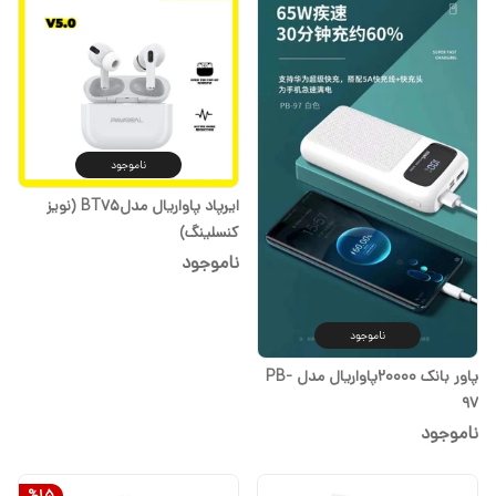
ناموجود
ایرپاد پاواریال مدلBT75 (نویز
کنسلینگ)
ناموجود
ناموجود
پاور بانک 20000پاواریال مدل PB-
97
ناموجود
%
15