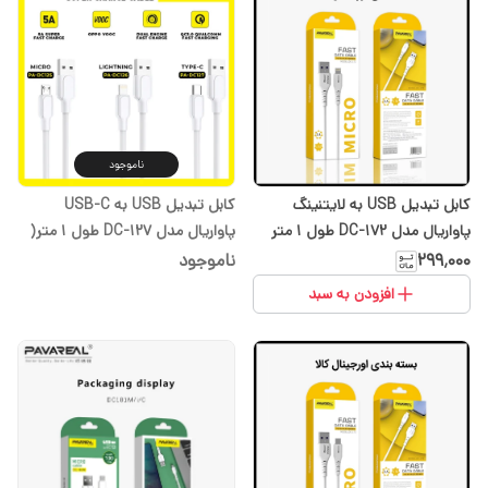
ناموجود
کابل تبدیل USB به لایتنینگ
کابل تبدیل USB به USB-C
پاواریال مدل DC-172 طول 1 متر
پاواریال مدل DC-127 طول 1 متر(
گارانتی تعویض یک ساله)
۲۹۹٬۰۰۰
ناموجود
افزودن به سبد