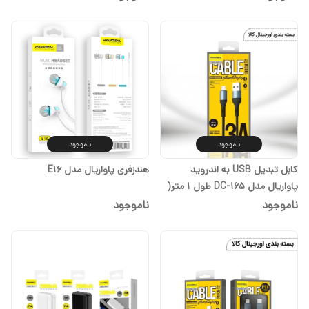
ساله)
ناموجود
ناموجود
کابل تبدیل USB به اندروید
هندزفری پاواریال مدل E16
پاواریال مدل DC-165 طول 1 متر(
گارانتی تعویض یک ساله)
ناموجود
ناموجود