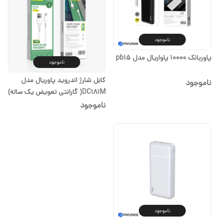
ناموجود
پاوربانک 10000 پاواریال مدل pb15
ناموجود
کابل شارژ اندروید پاوریال مدل
ناموجود
DC181M( گارانتی تعویض یک ساله)
ناموجود
ناموجود