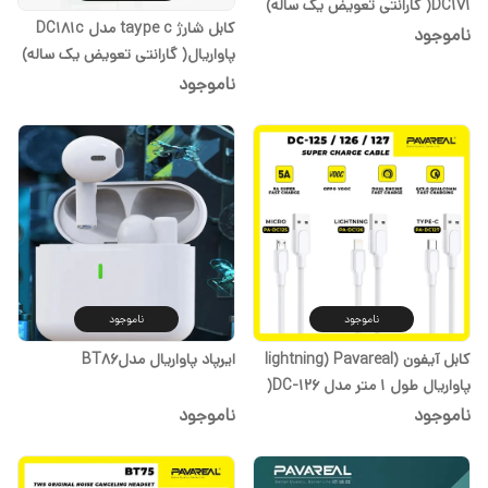
DC171( گارانتی تعویض یک ساله)
کابل شارژ taype c مدل DC181c
ناموجود
پاواریال( گارانتی تعویض یک ساله)
ناموجود
ناموجود
ناموجود
کابل آیفون (lightning) Pavareal
ایرپاد پاواریال مدلBT86
پاواریال طول 1 متر مدل DC-126(
گارانتی تعویض یک ساله)
ناموجود
ناموجود