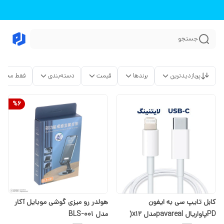
جستجو
پربازدیدترین
برندها
قیمت
دسته‌بندی
فقط محصو
%
6
کابل تایپ سی به ایفون
هولدر رو میزی گوشی موبایل آکار
PDپاواریال pavarealمدل x12(
مدل BLS-001