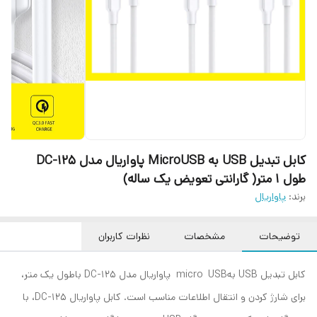
کابل تبدیل USB به MicroUSB پاواریال مدل DC-125
طول 1 متر( گارانتی تعویض یک ساله)
برند:
پاواریال
توضیحات
مشخصات
نظرات کاربران
کابل تبدیل USB بهmicro USB پاواریال مدل DC-125 باطول یک متر،
برای شارژ کردن و انتقال اطلاعات مناسب است. کابل پاواریال DC-125، با