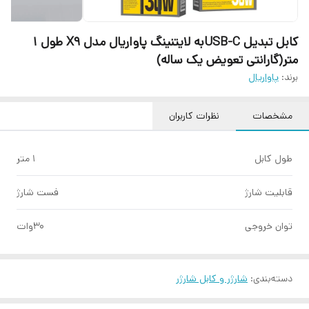
کابل تبدیل USB-Cبه لایتنینگ پاواریال مدل X9 طول 1
متر(گارانتی تعویض یک ساله)
برند:
پاواریال
مشخصات
نظرات کاربران
طول کابل
1 متر
قابلیت شارژ
فست شارژ
توان خروجی
30وات
دسته‌بندی
:
شارژر و کابل شارژر