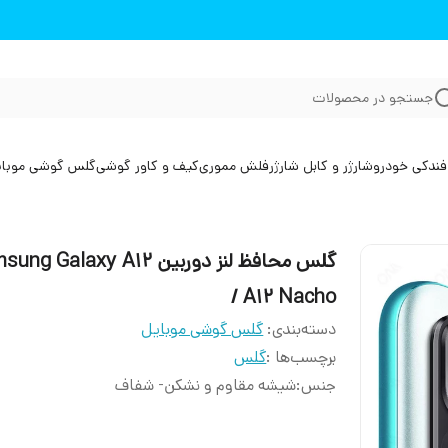
جستجو در محصولات
فندکی خودرو
شارژر و کابل شارژر
فلش مموری
کیف و کاور گوشی
گلس گوشی موبا
گلس محافظ لنز دوربین g Galaxy A12
/ A12 Nacho
دسته‌بندی
:
گلس گوشی موبایل
برچسب‌ها :
گلس
جنس
:
شیشه مقاوم و نشکن- شفاف