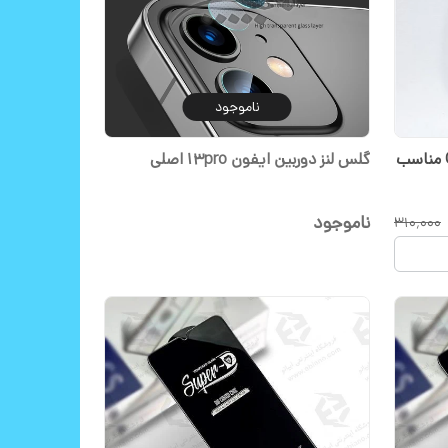
ناموجود
محافظ صفحه نمایش OX Warrior مناسب
گلس لنز دوربین ایفون 13pro اصلی
ناموجود
۳۱۰٬۰۰۰