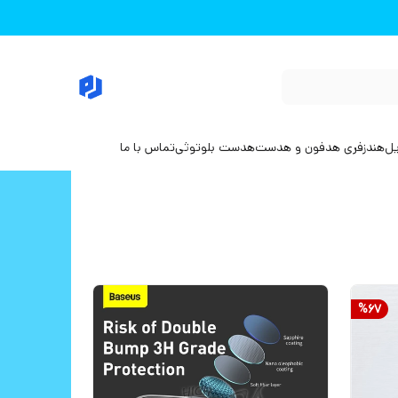
یل
هندزفری هدفون و هدست
هدست بلوتوثی
تماس با ما
%
67