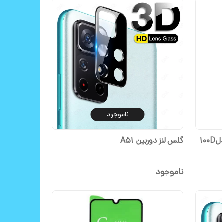
ناموجود
محافظ صفحه نمایش سرامیکی مدل100D
گلس لنز دوربین A51
ناموجود