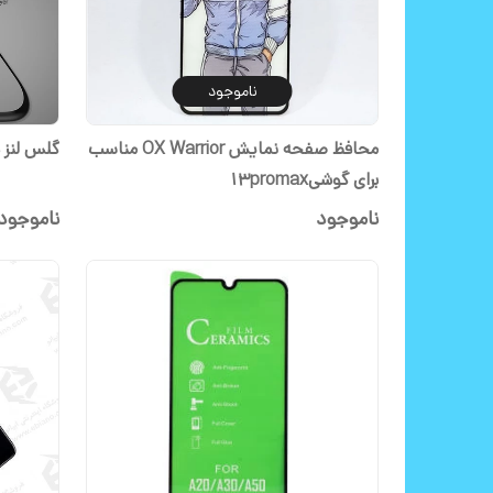
ناموجود
محافظ صفحه نمایش OX Warrior مناسب
گلس لنز دوربین ایفون 13promax اصلی
برای گوشی13promax
ناموجود
ناموجود