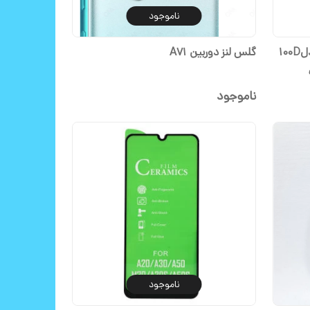
ناموجود
محافظ صفحه نمایش سرامیکی مدل100D
گلس لنز دوربین A71
ناموجود
ناموجود