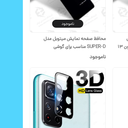
ناموجود
محافظ صفحه نمایش میتوبل مدل
SUPER-D مناسب برای گوشی آیفون 13
SUPER-D مناسب برای گوشی
s21feسامسونگ
ناموجود