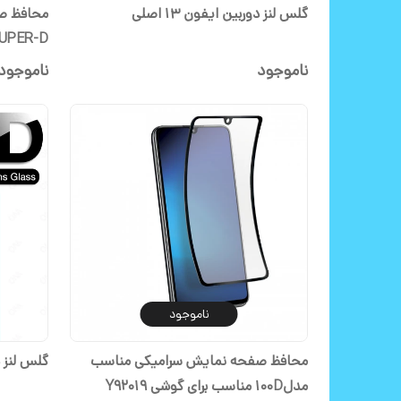
گلس لنز دوربین ایفون 13 اصلی
محافظ ص
پرو
ناموجود
ناموجود
ناموجود
محافظ صفحه نمایش سرامیکی مناسب
گلس لنز دو
مدل100D مناسب برای گوشی Y92019