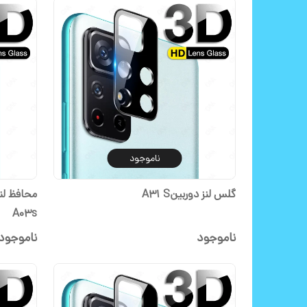
ناموجود
گلس لنز دوربینA31 S
A03s
ناموجود
ناموجود