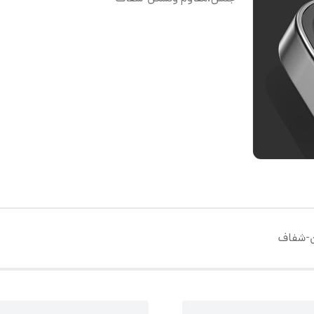
ن-شفاف