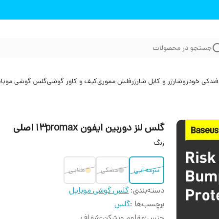
جستجو در محصولات
فندکی خودرو
شارژر و کابل شارژر
فلش مموری
کیف و کاور گوشی
گلس گوشی موبا
گلس لنز دوربین ایفون 13promax اصلی
رنگ
سرمه ایی
مشکی
طلایی
دسته‌بندی
:
گلس گوشی موبایل
برچسب‌ها :
گلس
جنس
:
مقاوم ونشکن-شفاف