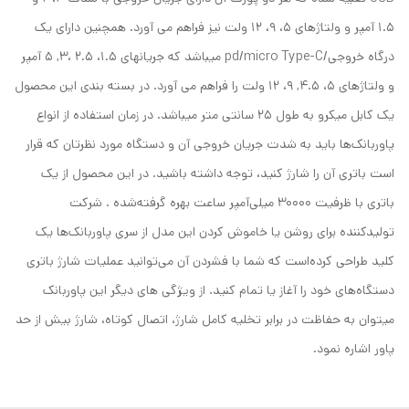
1.5 آمپر و ولتاژهای 5، 9، 12 ولت نیز فراهم می آورد. همچنین دارای یک
درگاه خروجی/pd/micro Type-C میباشد که جریانهای 1.5، 2.5 ،3, 5 آمپر
و ولتاژهای 5، 4.5, 9، 12 ولت را فراهم می آورد. در بسته بندی این محصول
یک کابل میکرو به طول 25 سانتی متر میباشد. در زمان استفاده از انواع
پاوربانک‌ها باید به شدت جریان خروجی آن‌ و دستگاه مورد نظرتان که قرار
است باتری آن را شارژ کنید، توجه داشته باشید. در این محصول از یک
باتری با ظرفیت 30000 میلی‌آمپر ساعت بهره گرفته‌شده . شرکت
تولیدکننده برای روشن یا خاموش کردن این مدل از سری پاوربانک‌ها یک
کلید طراحی کرده‌است که شما با فشردن آن می‌توانید عملیات شارژ باتری
دستگاه‌های خود را آغاز یا تمام کنید. از ویژگی های دیگر این پاوربانک
میتوان به حفاظت در برابر تخلیه کامل شارژ، اتصال کوتاه، شارژ بیش از حد
پاور اشاره نمود.