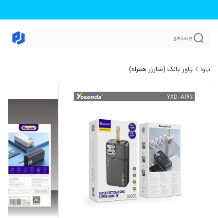
جستجو
پاوا
پاور بانک (شارژر همراه)