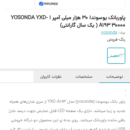
پاوربانک یوسوندا 30 هزار میلی آمپر ا YOSONDA YXD-
A193 30000 ( یک سال گارانتی)
برند:
yosonda
رنگ-فروش
سفید
توضیحات
مشخصات
نظرات کاربران
پاور بانک یوسوندا (yosonda) مدل YXD-A193 از سری شارژرهای همراه
جدید و زیبا میباشد. دارای یک صفحه LED قابل نمایش جهت درصد شارژ
باقی مانده پاوربانک میباشد. روی بدنه ی این محصول دو درگاه خروجی
USB تعبیه شده که هر دو پورت آن دارای جریان خروجی با شدت 3، 2 و