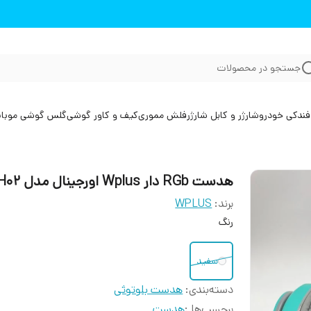
جستجو در محصولات
فندکی خودرو
شارژر و کابل شارژر
فلش مموری
کیف و کاور گوشی
گلس گوشی موبا
هدست RGb دار Wplus اورجینال مدل H02
برند:
WPLUS
رنگ
سفید
دسته‌بندی
:
هدست بلوتوثی
برچسب‌ها :
هدست