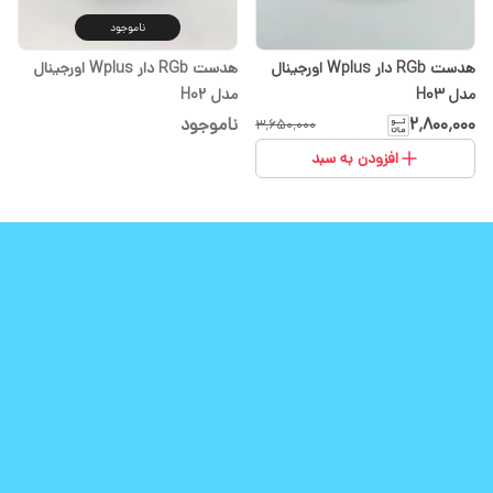
ناموجود
هدست RGb دار Wplus اورجینال
هدست RGb دار Wplus اورجینال
مدل H03
مدل H02
۲٬۸۰۰٬۰۰۰
ناموجود
۳٬۶۵۰٬۰۰۰
افزودن به سبد