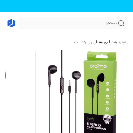
جستجو
پاوا
هندزفری هدفون و هدست