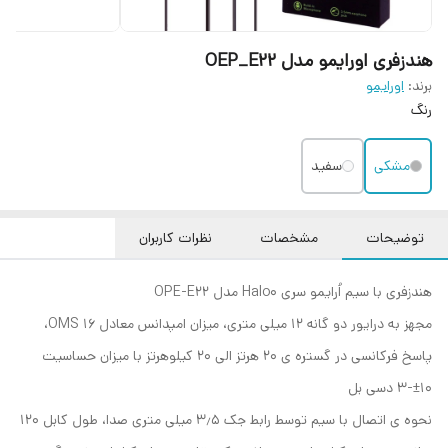
هندزفری اورایمو مدل OEP_E22
برند:
اورایمو
رنگ
مشکی
سفید
توضیحات
مشخصات
نظرات کاربران
هندزفری با سیم اُرایمو سری Halo0 مدل OPE-E22
مجهز به درایور دو گانه ۱۲ میلی متری، میزان امپدانس معادل ۱۶ OMS،
پاسخ فرکانسی در گستره ی ۲۰ هرتز الی ۲۰ کیلوهرتز با میزان حساسیت
۱۰±-۳ دسی بل
نحوه ی اتصال با سیم توسط رابط جک ۳٫۵ میلی متری صدا، طول کابل ۱۲۰