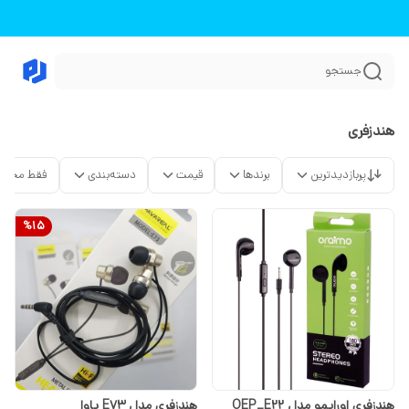
جستجو
هندزفری
پربازدیدترین
برندها
قیمت
دسته‌بندی
فقط محصو
%
15
هندزفری اورایمو مدل OEP_E22
هندزفری مدل E73 پاوا