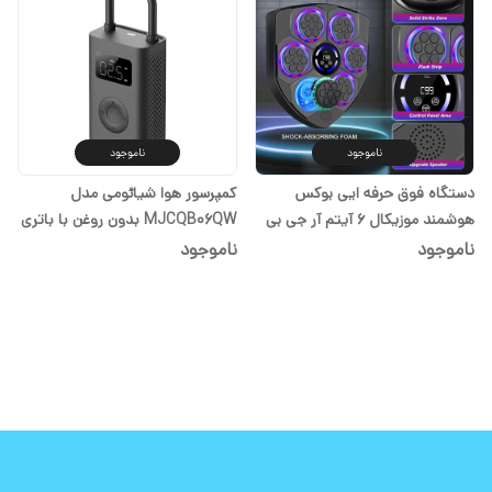
ناموجود
ناموجود
دستگاه فوق حرفه ایی بوکس
کمپرسور هوا شیائومی مدل
هوشمند موزیکال 6 آیتم آر جی بی
MJCQB06QW بدون روغن با باتری
دار
ناموجود
ناموجود