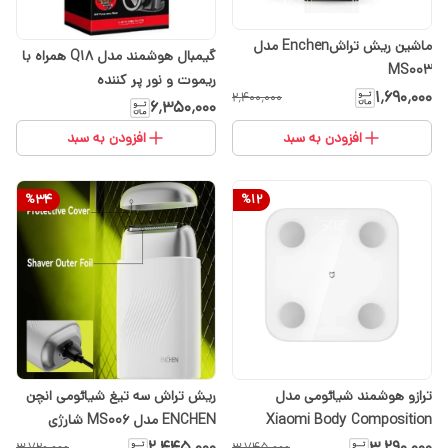
ماشین ریش تراشEnchen مدل
گیمبال هوشمند مدل Q18 همراه با
MS003
ریموت و نور پر کننده
۱٬۶۹۰٬۰۰۰
۲٬۴۰۰٬۰۰۰
۶٬۳۵۰٬۰۰۰
افزودن به سبد
افزودن به سبد
%
34
%
12
ترازو هوشمند شیائومی مدل
ریش تراش سه تیغ شیائومی انچن
Xiaomi Body Composition
ENCHEN مدل MS006 شارژی
Scale S400
۲٬۴۴۵٬۰۰۰
۳٬۲۹۰٬۰۰۰
۳٬۷۲۰٬۰۰۰
۳٬۷۴۵٬۰۰۰