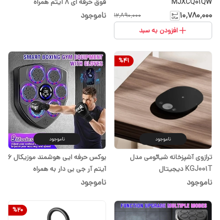
MJXCQ01QW
فوق حرفه ای 8 آیتم همراه
دستکش حرفه ای
۱۰٬۷۸۰٬۰۰۰
ناموجود
۱۲٬۸۹۰٬۰۰۰
افزودن به سبد
%
41
ناموجود
ناموجود
ترازوی آشپزخانه شیائومی مدل
بوکس حرفه ایی هوشمند موزیکال 6
KGJ001T دیجیتال
آیتم آر جی بی دار به همراه
دستکش
ناموجود
ناموجود
%
20