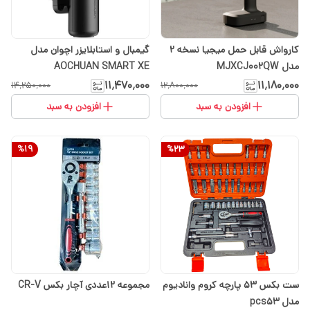
کارواش قابل حمل میجیا نسخه 2
گیمبال و استابلایزر اچوان مدل
مدل MJXCJ002QW
AOCHUAN SMART XE
۱۱٬۴۷۰٬۰۰۰
۱۱٬۱۸۰٬۰۰۰
۱۴٬۲۵۰٬۰۰۰
۱۲٬۸۰۰٬۰۰۰
افزودن به سبد
افزودن به سبد
%
19
%
23
ست بکس ۵۳ پارچه کروم وانادیوم
مجموعه 12عددی آچار بکس CR-V
مدل pcs53