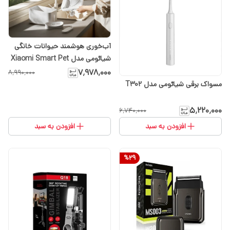
آب‌خوری هوشمند حیوانات خانگی
شیائومی مدل Xiaomi Smart Pet
Fountain 2
۷٬۹۷۸٬۰۰۰
۸٬۹۹۰٬۰۰۰
مسواک برقی شیائومی مدل T302
۵٬۲۲۰٬۰۰۰
۶٬۷۴۰٬۰۰۰
افزودن به سبد
افزودن به سبد
%
29